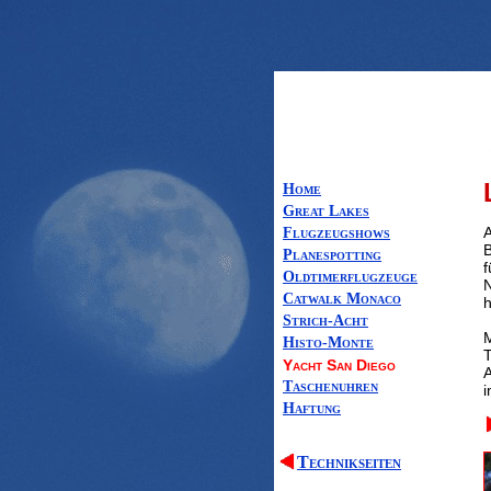
Home
Great Lakes
A
Flugzeugshows
B
Planespotting
f
Oldtimerflugzeuge
N
Catwalk Monaco
h
Strich-Acht
M
Histo-Monte
T
Yacht San Diego
A
Taschenuhren
i
Haftung
Technikseiten