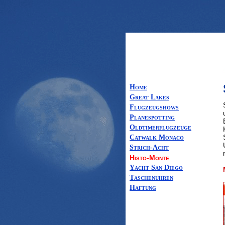
Home
Great Lakes
Flugzeugshows
Planespotting
Oldtimerflugzeuge
Catwalk Monaco
Strich-Acht
Histo-Monte
Yacht San Diego
Taschenuhren
Haftung