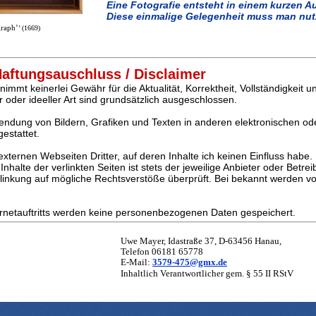
Eine Fotografie entsteht in einem kurzen Au
Diese einmalige Gelegenheit muss man nu
graph’
’ (1669)
aftungsauschluss / Disclaimer
immt keinerlei Gewähr für die Aktualität, Korrektheit, Vollständigkeit un
 oder ideeller Art sind grundsätzlich ausgeschlossen.
wendung von Bildern, Grafiken und Texten in anderen elektronischen od
estattet.
externen Webseiten Dritter, auf deren Inhalte ich keinen Einfluss habe
alte der verlinkten Seiten ist stets der jeweilige Anbieter oder Betreib
linkung auf mögliche Rechtsverstöße überprüft. Bei bekannt werden vo
rnetauftritts werden keine personenbezogenen Daten gespeichert.
Uwe Mayer, Idastraße 37, D-63456 Hanau,
Telefon 06181 65778
E-Mail:
3579-475@gmx.de
Inhaltlich Verantwortlicher gem. § 55 II RStV