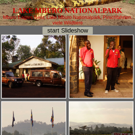
LAKE MBURO NATIONALPARK
Mburo Eagles Nest, Lake Mburo Nationalpark, Pirschfahrten,
viele Wildtiere
start Slideshow