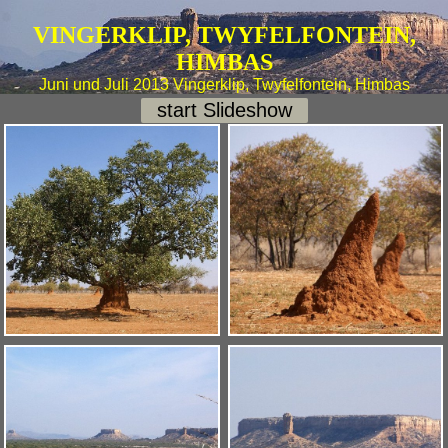
VINGERKLIP, TWYFELFONTEIN,
HIMBAS
Juni und Juli 2013 Vingerklip, Twyfelfontein, Himbas
start Slideshow